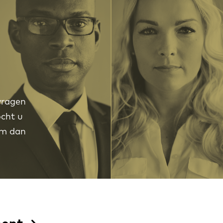
vragen
cht u
em dan