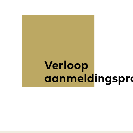
Verloop
aanmeldingspr