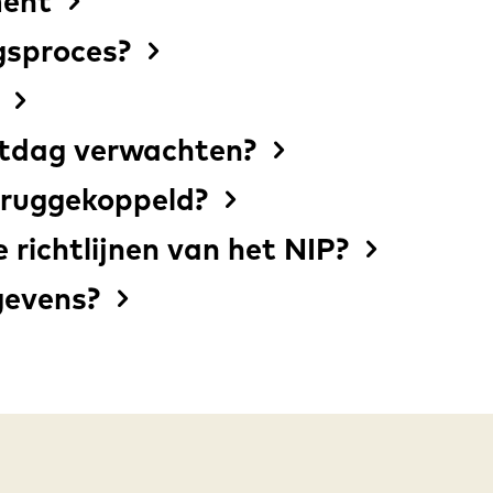
ment
gsproces?
?
ntdag verwachten?
eruggekoppeld?
richtlijnen van het NIP?
gevens?