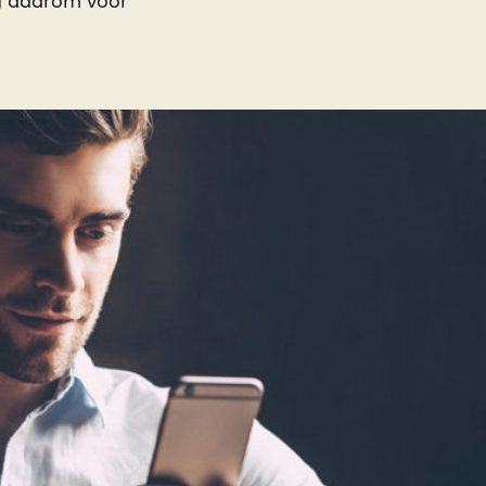
g daarom voor
.