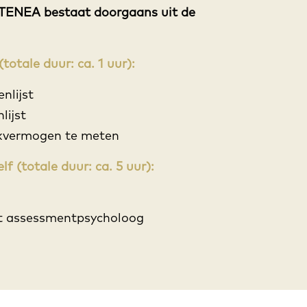
 TENEA bestaat doorgaans uit de
totale duur: ca. 1 uur):
nlijst
ijst
nkvermogen te meten
 (totale duur: ca. 5 uur):
t assessmentpsycholoog