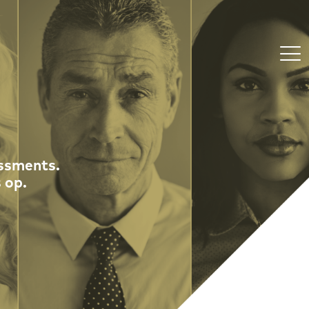
essments.
 op.