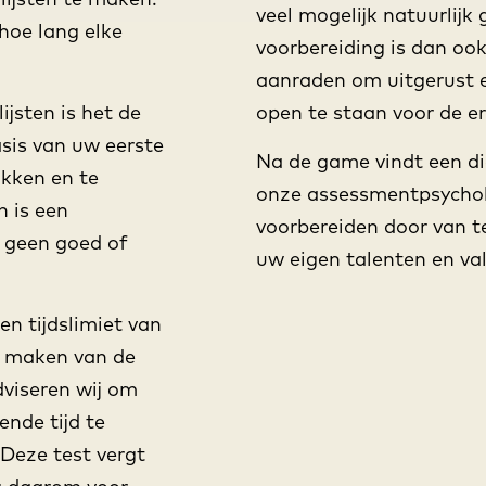
veel mogelijk natuurlijk
 hoe lang elke
voorbereiding is dan ook
aanraden om uitgerust en
ijsten is het de
open te staan voor de er
sis van uw eerste
Na de game vindt een di
ikken en te
onze assessmentpsycholo
n is een
voorbereiden door van te
r geen goed of
uw eigen talenten en val
en tijdslimiet van
et maken van de
dviseren wij om
nde tijd te
Deze test vergt