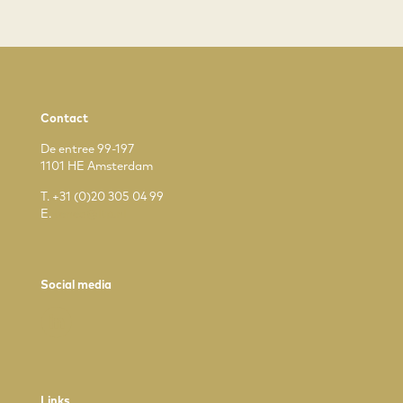
Contact
De entree 99-197
1101 HE Amsterdam
T.
+31 (0)20 305 04 99
E.
tenea@ltp.nl
Social media
Links