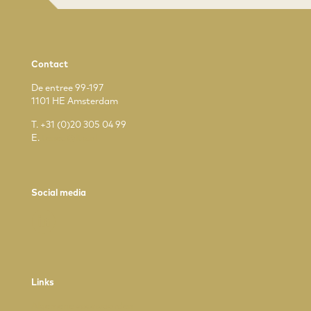
Contact
De entree 99-197
1101 HE Amsterdam
T.
+31 (0)20 305 04 99
E.
tenea@ltp.nl
Social media
Links
Algemene voorwaarden