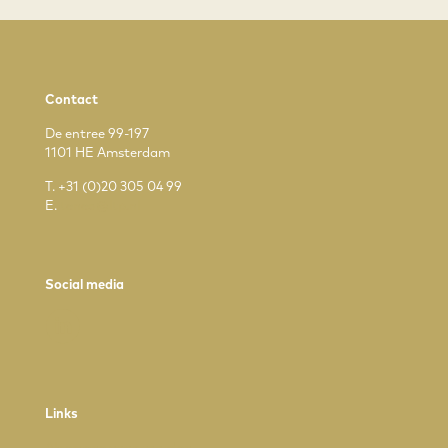
Contact
De entree 99-197
1101 HE Amsterdam
T.
+31 (0)20 305 04 99
E.
tenea@ltp.nl
Social media
Links
Algemene voorwaarden