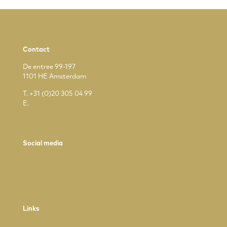
Contact
De entree 99-197
1101 HE Amsterdam
T.
+31 (0)20 305 04 99
E.
tenea@ltp.nl
Social media
Links
Algemene voorwaarden